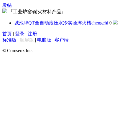
发帖
『工业炉窑/耐火材料产品』
城池牌QT全自动液压水冷实验淬火槽
chengchi
0
首页
|
登录
|
注册
标准版
|
触屏版
|
电脑版
|
客户端
© Comsenz Inc.