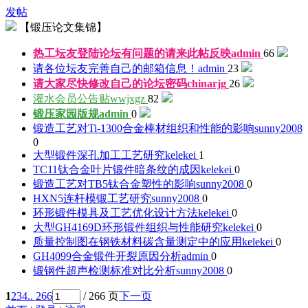
发帖
【锻压论文集锦】
热工坛友登陆论坛有问题的请来此帖反映
admin
66
请各位坛友完善自己的邮箱信息！
admin
23
请大家尽快修改自己的论坛密码
chinarjg
26
灌水会员公告贴
wwjxgz
82
锻压家园版规
admin
0
锻造工艺对Ti-1300合金棒材组织和性能的影响
sunny2008
0
大型锻件深孔加工工艺研究
kelekei
1
TC11钛合金叶片锻件暗条纹的成因
kelekei
0
锻造工艺对TB5钛合金塑性的影响
sunny2008
0
HXN5连杆模锻工艺研究
sunny2008
0
环形锻件模具及工艺优化设计方法
kelekei
0
大型GH4169D环形锻件组织与性能研究
kelekei
0
质量控制图在钢铁材料碳含量测定中的应用
kelekei
0
GH4099合金锻件开裂原因分析
admin
0
锻钢件超声检测标准对比分析
sunny2008
0
1
2
3
4
.. 266
/ 266 页
下一页