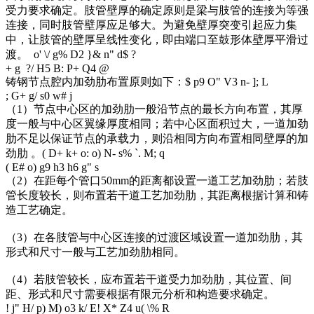
受力要求确定。肢管壁厚的确定原则是梁与肢管的连接为等强
连接，同时肢管壁厚应足够大。为避免壁厚突变引起应力集
中，让肢管的壁厚呈线性变化，即由端口至鼓形体壁厚平滑过
渡。
o' \/ g% D2 }& n" d$ ?
+ g ?/ H5 B: P+ Q4 @
铸钢节点腔内加劲肋布置原则如下：
$ p9 O" V3 n- ]; L
; G+ g/ s0 w# j
（1）节点中心区的加劲肋一般沿节点的最长方向布置，其厚
度一般与中心区翼缘厚度相同；若中心区面积过大，一道加劲
肋不足以保证节点的承载力，则沿相同方向布置相同壁厚的加
劲肋 。
( D+ k+ o: o) N- s% `. M; q
( E# o) g9 h3 h6 g" s
（2）在距每个管口50mm的距离都设置一道工艺加劲肋；若肢
管长度较长，则布置若干道工艺加劲肋，其距离根据计算和铸
造工艺确定。
（3）在各肢管与中心区连接的过渡区域设置一道加劲肋，其
形式和尺寸一般与工艺加劲肋相同。
（4）若肢管较长，应布置若干道受力加劲肋，其位置、间
距、形式和尺寸需要根据有限元分析和构造要求确定。
! j" H/ p) M) o3 k/ E! X* Z4 u( \% R