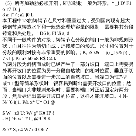
（5）所有加劲肋必须开洞，即加劲肋一般为环形。
* _! D' F1
o r7 D! j
8 a: t" ^; a2 j0 L
本工程中1/3的铸钢节点尺寸和重量过大，受到国内现有超大
铸钢节点铸造水平和一般热处理炉容量的限制，需要将其分段
铸造和热处理。
" D6 k, F! \$ a, d
不同于一般构件的对接，铸钢节点分段的端口一般为非规则形
状，而且往往为斜切而成，焊接坡口的形式、尺寸和位置对于
分段的顺利对接有非常重要的影响。
; K, \$ z& T' p) _! y& p) [
7 v1 |. P2 a7 h0 n8 R$ C4 k
当两分段为斜切而成时已经产生了一部分坡口，端口上需要另
外再开坡口的位置为另一分段自然坡口的相对位置、垂直于切
面的位置以及需要进一步加工的自然坡口。当端口为“H”型
或“□”型等简单形状时，很容易判断出需要开坡口的位置；然
而，当端口为非规则形状时，需要将端口对正后固定好两分
段，然后标记出需要开坡口的位置，这样才能开坡口。
4 N-
N/ `6 i( i1 P& x* U* O1 @
$ W+ z0 U: W/ g" K# H' {
- H( ^6 x/ T# h, @9 `8 K
& ?* S, e4 W7 u0 O6 Z