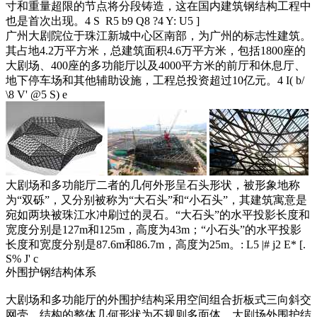
寸和重量超限的节点将分段铸造，这在国内建筑钢结构工程中
也是首次出现。
4 S R5 b9 Q8 ?4 Y: U5 ]
广州大剧院位于珠江新城中心区南部，为广州的标志性建筑。
其占地4.2万平方米，总建筑面积4.6万平方米，包括1800座的
大剧场、400座的多功能厅以及4000平方米的前厅和休息厅、
地下停车场和其他辅助设施，工程总投资超过10亿元。
4 I( b/
\8 V' @5 S) e
大剧场和多功能厅二者的几何外形呈石头形状，被形象地称
为“双砾”，又分别被称为“大石头”和“小石头”，其建筑寓意是
宛如两块被珠江水冲刷过的灵石。“大石头”的水平投影长度和
宽度分别是127m和125m，高度为43m；“小石头”的水平投影
长度和宽度分别是87.6m和86.7m，高度为25m。
: L5 |# j2 E* [.
S% J' c
外围护钢结构体系
大剧场和多功能厅的外围护结构采用空间组合折板式三向斜交
网壳，结构的整体几何形状为不规则多面体。大剧场外围护结