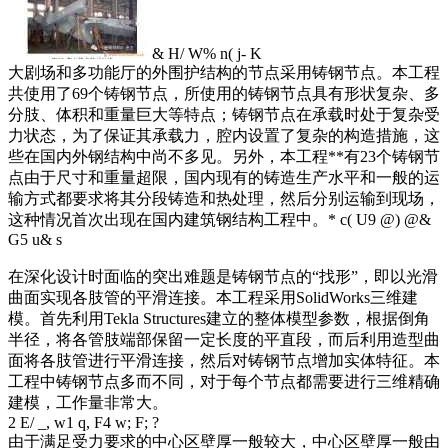
& H/ W% n( j- K
大剧场和多功能厅的外围护结构的节点采用铸钢节点。本工程
共使用了69个铸钢节点，所使用的铸钢节点具有形状复杂、多
分肢、体积和重量巨大等特点；铸钢节点在承载时处于复杂受
力状态，为了保证其承载力，腔内设置了复杂的构造措施，这
些在国内外钢结构中尚不多见。另外，本工程**有23个铸钢节
点由于尺寸和重量超限，国内现有的铸造生产水平和一般的运
输方式都要求将其分段铸造和热处理，然后分别运输到现场，
这种情况首次出现在国内建筑钢结构工程中。
* c( U9 @) @&
G5 u& s
在深化设计时面临的突出难题是铸钢节点的“找形”，即以光滑
曲面实现各肢管的平滑连接。本工程采用SolidWorks三维建
模。首先利用Tekla Structures建立的整体模型参数，根据倒角
半径，将各管肢端部保留一定长度的平直段，而后利用造型曲
面将各肢管进行平滑连接，然后对铸钢节点增加实体特征。本
工程中铸钢节点多而不同，对于每个节点都需要进行三维精确
建模，工作量非常大。
2 E/ _, w1 q, F4 w; F; ?
由于满足受力要求的中心区壁厚一般较大，中心区壁厚一般由