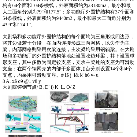
构有64个面和104条棱线，外表面积约为23180m2，最小和最
大二面角分别为79°和177.5°；多功能厅外围护结构有37个面和
54条棱线，外表面积约为9440m2，最小和最大二面角分别为
43.9°和174.1°。
大剧场和多功能厅外围护结构的每个面均为三角形或四边形，
将其边做若干分段，在面内连接形成三向网格，以边作为主
梁，内部网格则采用次梁连接，主次梁均采用钢箱梁。在大剧
场和多功能厅的外围护结构落地处设置收边环梁，其下设置球
形支座，其中多数为固定铰支座，支承主梁处的支座为可滑动
支座；在两个钢网壳的内部于多面体顶点分别设置14个和4个
支点，均采用可滑动支座。
# I$ j I& k' h6 v- u
8 A. x$ o9 @1 v8 y
大剧院铸钢节点
/ B, D' i) K. L, O/ Z