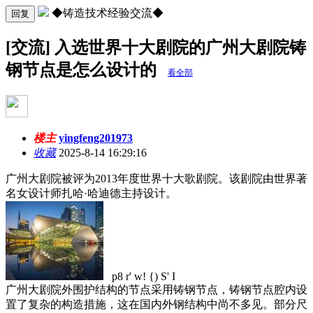
◆铸造技术经验交流◆
回复
[交流] 入选世界十大剧院的广州大剧院铸
钢节点是怎么设计的
看全部
楼主
yingfeng201973
收藏
2025-8-14 16:29:16
广州大剧院被评为2013年度世界十大歌剧院。该剧院由世界著
名女设计师扎哈·哈迪德主持设计。
p8 r' w! {) S' I
广州大剧院外围护结构的节点采用铸钢节点，铸钢节点腔内设
置了复杂的构造措施，这在国内外钢结构中尚不多见。部分尺