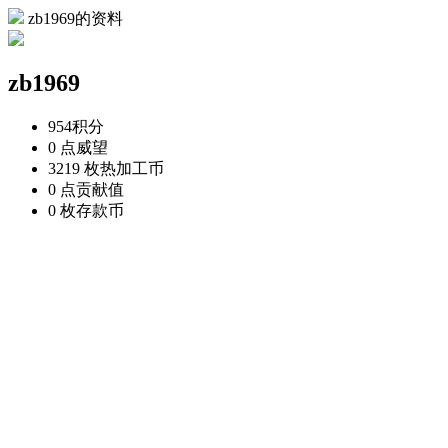
zb1969的资料
zb1969
954
积分
0 点
威望
3219 枚
热加工币
0 点
贡献值
0 枚
存款币